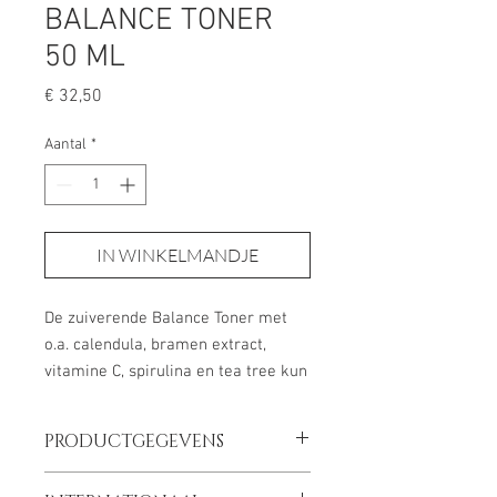
BALANCE TONER
50 ML
Prijs
€ 32,50
Aantal
*
IN WINKELMANDJE
De zuiverende Balance Toner met
o.a. calendula, bramen extract,
vitamine C, spirulina en tea tree kun
je dagelijks gebruiken om je
huidconditie te verbeteren en de
PRODUCTGEGEVENS
roodheid van je huid te
verminderen. Deze
INHOUD:
50 ML