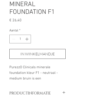
MINERAL
FOUNDATION F1
Prijs
€ 26,40
Aantal
*
IN WINKELMANDJE
PurezzO Clinicals minerale
foundation kleur F1 - neutraal -
medium bruin is een
dierproefvrije minerale make-
up zonder: verstoppende minerale
PRODUCTINFORMATIE
oliën, conserveringsmiddelen,
petroleum, siliconen, nano deeltjes,
INHOUD: 5 GRAM