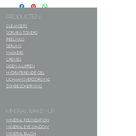
vulstoffen, parrafine, bismut-
oxychloride en kunstmatige
producten
geurstofffen. Deze minerale
foundation verpakking is bij
CLEANSERS
dagelijks gebruik voldoende voor ca.
SCRUB & TONERS
4 tot 5 maanden!
PEELINGS
SERUMS
MASKERS
PurezzO Clinicals minerale make-up
CRÈMES
is een huidvriendelijke losse poeder
OGEN & LIPPEN
foundation. Deze formule is zo fijn
HYDRATERENDE GEL
van consistentie dat hij zijdezacht
LICHAAMSVERZORGING
aanvoelt. Met haar lichtgewicht fijne,
ZONBESCHERMING
poederachtige consistentie geeft
deze make-up je huid een mooie
natuurlijke dekking. De
mineral make-up
lichtreflecterende pigmenten zijn
van hoogwaardige kwaliteit, passen
MINERAL FOUNDATION
zich perfect aan op je huid en
MINERAL EYE SHADOW
zorgen ze voor een stralende en
MINERAL BLUSH