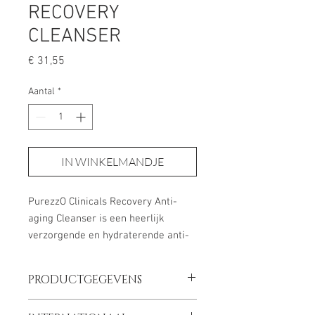
RECOVERY
CLEANSER
Prijs
€ 31,55
Aantal
*
IN WINKELMANDJE
PurezzO Clinicals Recovery Anti-
aging Cleanser is een heerlijk
verzorgende en hydraterende anti-
aging reinigingsgel. Werkt effectief
tegen rimpelvorming en
PRODUCTGEGEVENS
huidveroudering. Deze reinigingsgel
bevat o.a. Aloë Vera, D-Panthenol,
INHOUD: 50 ML