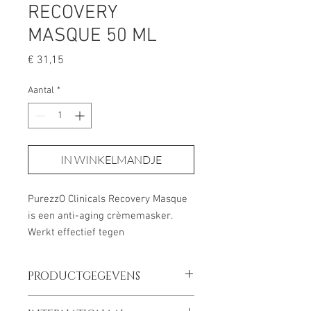
RECOVERY
MASQUE 50 ML
Prijs
€ 31,15
Aantal
*
IN WINKELMANDJE
PurezzO Clinicals Recovery Masque
is een anti-aging crèmemasker.
Werkt effectief tegen
huidveroudering, vermindert direct
huidirritatie en vermindert roodheid.
PRODUCTGEGEVENS
Het verzorgt, hydrateert en
kalmeert je huid en kan voor alle
INHOUD: 50 ML