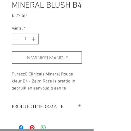
MINERAL BLUSH B4
Prijs
€ 22,50
Aantal
*
IN WINKELMANDJE
PurezzO Clinicals Mineral Rouge
kleur B4 - Zalm Roze is prettig in
gebruik en eenvoudig aan te
brengen met de zachte Kabuki
kwast. Deze zijn synthetisch en goed
PRODUCTINFORMATIE
hygiënisch te reinigen.
Met de hoogwaardige Kabuki breng
INHOUD: 5 GRAM
je de mineral blush zo effectief
mogelijk aan en geniet je van het