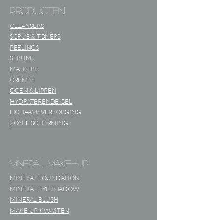
producten
gewichtloze gevoel van PurezzO
Clinicals Mineral Blush op je huid.
CLEANSERS
SCRUB & TONERS
PEELINGS
SERUMS
MASKERS
CRÈMES
OGEN & LIPPEN
HYDRATERENDE GEL
LICHAAMSVERZORGING
ZONBESCHERMING
mineral make-up
MINERAL FOUNDATION
MINERAL EYE SHADOW
MINERAL BLUSH
MAKE-UP KWASTEN