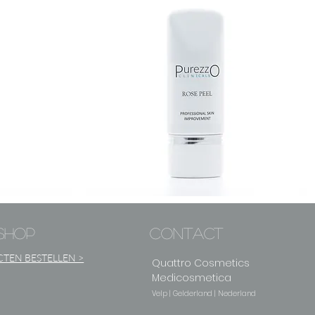
ROSE
PEELING
shop
contact
TEN BESTELLEN >
Quattro Cosmetics
Medicosmetica
Velp | Gelderland | Nederland