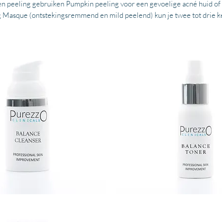
en peeling gebruiken Pumpkin peeling voor een gevoelige acné huid of
g Masque (ontstekingsremmend en mild peelend) kun je twee tot drie 
BALANCE
TONER
50
ML