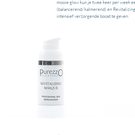
mooie glow kun je twee keer per week e
(balancerend/ kalmerend) en Revitalizin
intensief verzorgende boost te geven.
REVITALIZING
BALANCE
MASQUE
CLEANSER
50
ML