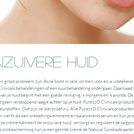
zuivere huid
n groot probleem zijn. Acné komt in vele vormen voor en is uitstekend 
linicals behandelingen of een kuurbehandeling ondergaan. Daarnaast is h
van je huid begint met een goede reiniging `s morgens en `s avonds. D
aat geen verstoppend laagje achter op je huid. PurezzO Clinicals produc
kleurstoffen. Ook zijn ze dierproefvrij. Alle PurezzO Clinicals product
er werkt als een ontstekingsremmend en balancerend serum en kun je op
e crème kalmeert de onzuivere huid, verzorgt en reguleert de talgpro
als zonbescherming kun je een getinte crème de Natural Sunshade aanb