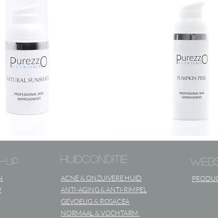
PUMPKIN
PEELING
huidconditie
e-up
web
N
ACNE & ONZUIVERE HUID
PRODUC
W
ANTI-AGING & ANTI-RIMPEL
GEVOELIG & ROSACEA
NORMAAL & VOCHTARM