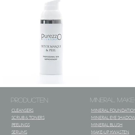
DETOX
NATURAL
MASQUE
SUNSHADE
&
50
PEELING
ML
producten
mineral mak
CLEANSERS
MINERAL FOUNDATIO
SCRUB & TONERS
MINERAL EYE SHADO
PEELINGS
MINERAL BLUSH
SERUMS
MAKE-UP KWASTEN