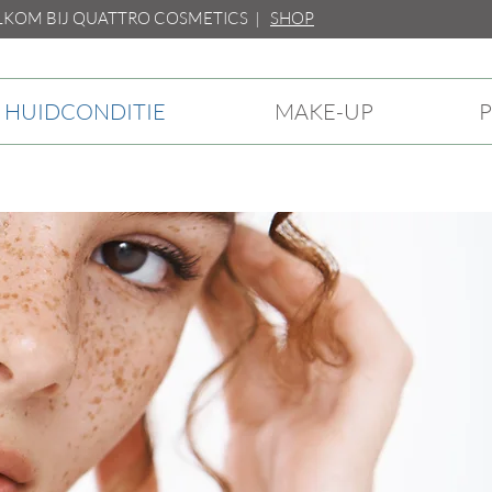
M BIJ QUATTRO COSMETICS |
SHOP
HUIDCONDITIE
MAKE-UP
P