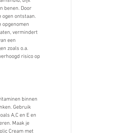
amshuid, bijv. 
n benen. Door 
e ogen ontstaan. 
ne opgenomen 
aten, vermindert 
van een 
n zoals o.a. 
verhoogd risico op 
vitaminen binnen 
anken. Gebruik 
als A,C en E en 
eren. Maak je 
colic Cream met 