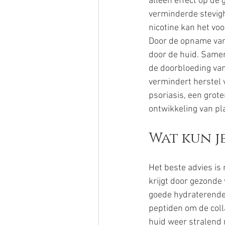
alleen effect op de 
verminderde stevigh
nicotine kan het vo
Door de opname van
door de huid. Samen
de doorbloeding van 
vermindert herstel 
psoriasis, een grote
ontwikkeling van pl
Wat kun j
Het beste advies is
krijgt door gezonde
goede hydraterende 
peptiden om de coll
huid weer stralend 