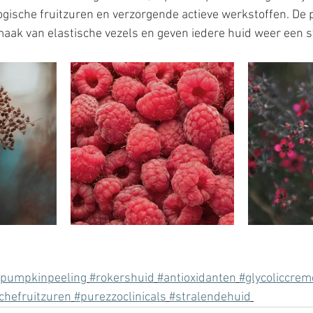
logische fruitzuren en verzorgende actieve werkstoffen. De
ak van elastische vezels en geven iedere huid weer een st
pumpkinpeeling
#rokershuid
#antioxidanten
#glycoliccrem
schefruitzuren
#purezzoclinicals
#stralendehuid