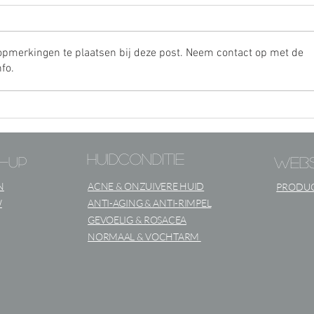
opmerkingen te plaatsen bij deze post. Neem contact op met de
fo.
Natuurlijke
werkstoffen voor een
mooie huid
huidconditie
e-up
web
N
ACNE & ONZUIVERE HUID
PRODUC
W
ANTI-AGING & ANTI-RIMPEL
GEVOELIG & ROSACEA
NORMAAL & VOCHTARM