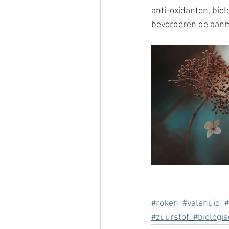
anti-oxidanten, bio
bevorderen de aanma
#roken
#valehuid
#
#zuurstof
#biologi