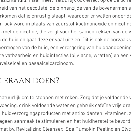
gezichtshuid, maar heeft natuurlijk ook effect op de de licha
eid van het decolleté, de binnenzijde van de bovenarmen e
orkomen dat je onrustig slaapt, waardoor er wallen onder d
 rook word in plaats van zuurstof koolmonoxide en nicoti
 met de nicotine, die zorgt voor het samentrekken van de v
de huid en gaat deze er vaal uitzien. Dit is ook de oorzaak 
vermogen van de huid, een verergering van huidaandoeninge
re vatbaarheid en huidinfecties (bijv. acne, wratten) en een 
aveiselcel en basaalcelcarcinoom.  
e eraan doen?
 natuurlijk om te stoppen met roken. Zorg dat je voldoende 
 voeding, drink voldoende water en gebruik cafeïne vrije dr
huidverzorgingsproducten met antioxidanten, vitaminen, zo
ageen aanmaak te stimuleren en het huidherstel te bevord
met bv. Revitalizing Cleanser,  Spa Pumpkin Peeling en Gly