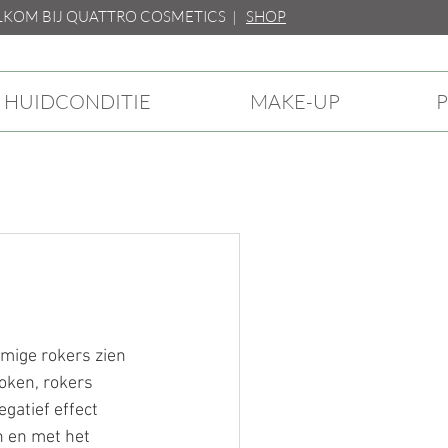
M BIJ QUATTRO COSMETICS |
SHOP
HUIDCONDITIE
MAKE-UP
P
mmige rokers zien 
roken, rokers 
gatief effect 
n en met het 