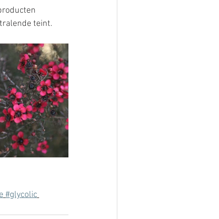
 producten 
ralende teint. 
e
#glycolic