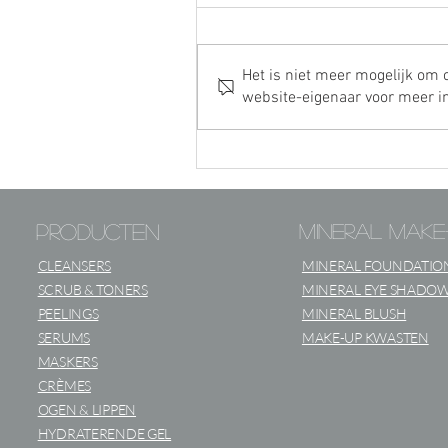
Het is niet meer mogelijk om 
website-eigenaar voor meer in
Minerale oliën in
cosmetica
producten
mineral mak
CLEANSERS
MINERAL FOUNDATIO
SCRUB & TONERS
MINERAL EYE SHADO
PEELINGS
MINERAL BLUSH
SERUMS
MAKE-UP KWASTEN
MASKERS
CRÈMES
OGEN & LIPPEN
HYDRATERENDE GEL