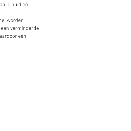
n je huid en 
ine  worden 
 een verminderde 
daardoor een 