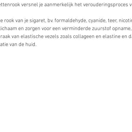
ettenrook versnel je aanmerkelijk het verouderingsproces va
e rook van je sigaret, bv. formaldehyde, cyanide, teer, nicot
lichaam en zorgen voor een verminderde zuurstof opname,
raak van elastische vezels zoals collageen en elastine en 
tie van de huid.  