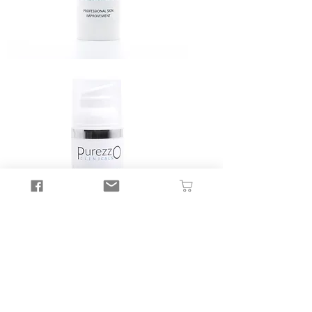
REVITALIZING
HAND
&
BODY
CREAM
NATURAL
SUNSHADE
50
ML