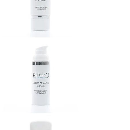
COCOS
PEELING
DETOX
MASQUE
&
PEELING