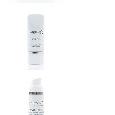
PEACH
PEELING
ROSE
PEELING