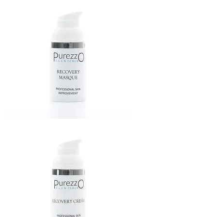
TONER
RECOVERY
MASQUE
50
ML