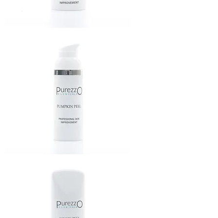
RECOVERY
ANTI-
AGING
CREAM
PUMPKIN
PEELING