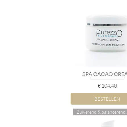
SPA CACAO CRE
Snel overzicht
Prijs
€ 104,40
BESTELLEN
Zuiverend & ba