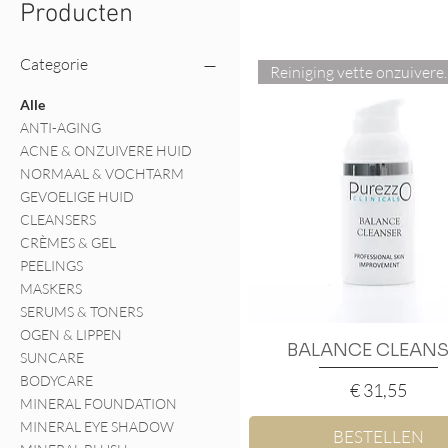
Producten
Categorie
Reiniging ve
Alle
ANTI-AGING
ACNE & ONZUIVERE HUID
NORMAAL & VOCHTARM
GEVOELIGE HUID
CLEANSERS
CRÈMES & GEL
PEELINGS
MASKERS
SERUMS & TONERS
OGEN & LIPPEN
BALANCE CLEANS
Snel overzicht
SUNCARE
BODYCARE
Prijs
€ 31,55
MINERAL FOUNDATION
MINERAL EYE SHADOW
BESTELLEN