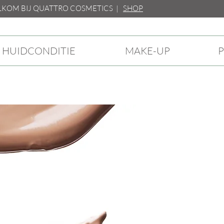
M BIJ QUATTRO COSMETICS |
SHOP
HUIDCONDITIE
MAKE-UP
P