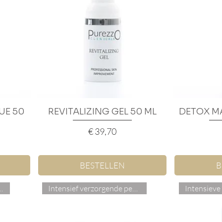
UE 50
REVITALIZING GEL 50 ML
Snel overzicht
DETOX M
S
Prijs
€ 39,70
BESTELLEN
B
nzymen peeling
Intensief verzorgende peeling
Intensieve