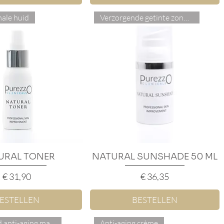
ale huid
Verzorgende getinte zonnecrème
URAL TONER
nel overzicht
NATURAL SUNSHADE 50 ML
Snel overzicht
Prijs
Prijs
€ 31,90
€ 36,35
ESTELLEN
BESTELLEN
Verzorgend anti-aging masker
Anti-aging crème