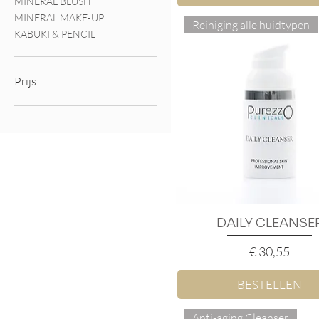
MINERAL BLUSH
MINERAL MAKE-UP
Reiniging alle huidtypen
KABUKI & PENCIL
Prijs
€ 3
€ 105
DAILY CLEANSE
Snel overzicht
Prijs
€ 30,55
BESTELLEN
Anti-aging Cleanser