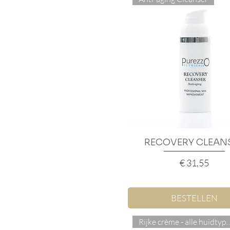
RECOVERY CLEAN
Snel overzicht
Prijs
€ 31,55
BESTELLEN
Rijke crème - alle 