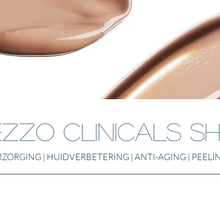
ezzO Clinicals S
ORGING | HUIDVERBETERING | ANTI-AGING | PEELI