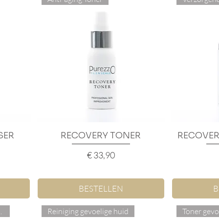
SER
RECOVERY TONER
Snel overzicht
RECOVER
S
Prijs
€ 33,90
BESTELLEN
B
huidtypen
Reiniging gevoelige huid
Toner gevo