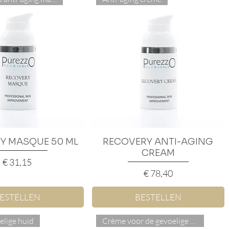
Y MASQUE 50 ML
nel overzicht
RECOVERY ANTI-AGING
Snel overzicht
CREAM
Prijs
€ 31,15
Prijs
€ 78,40
ESTELLEN
BESTELLEN
elige huid
Crème voor de gevoelige huid