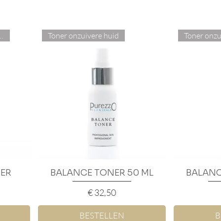
tte onzuivere huid
Toner onzuivere huid
Toner onzu
ER
BALANCE TONER 50 ML
Snel overzicht
BALANC
S
Prijs
€ 32,50
BESTELLEN
B