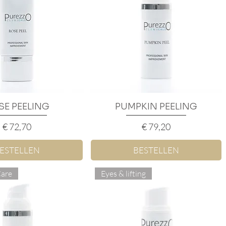
SE PEELING
nel overzicht
PUMPKIN PEELING
Snel overzicht
Prijs
Prijs
€ 72,70
€ 79,20
ESTELLEN
BESTELLEN
Care
Eyes & lifting