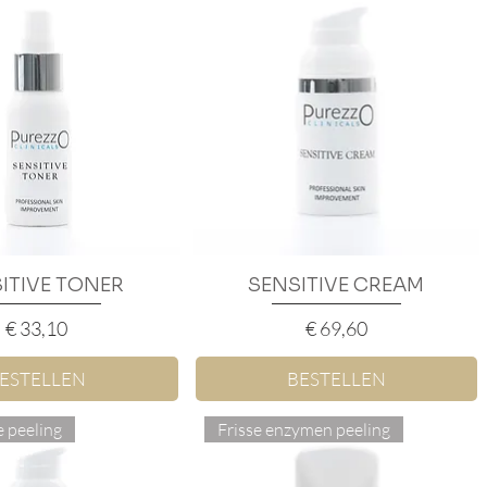
ITIVE TONER
nel overzicht
SENSITIVE CREAM
Snel overzicht
Prijs
Prijs
€ 33,10
€ 69,60
ESTELLEN
BESTELLEN
 peeling
Frisse enzymen peeling