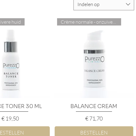
Indelen op
ivere huid
Crème normale - onzuivere huid
E TONER 30 ML
nel overzicht
BALANCE CREAM
Snel overzicht
Prijs
Prijs
€ 19,50
€ 71,70
ESTELLEN
BESTELLEN