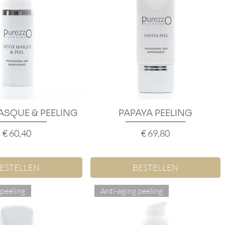
ASQUE & PEELING
nel overzicht
PAPAYA PEELING
Snel overzicht
Prijs
Prijs
€ 60,40
€ 69,80
ESTELLEN
BESTELLEN
 peeling
Anti-aging peeling