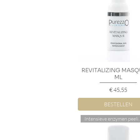
REVITALIZING MASQ
Snel overzicht
ML
Prijs
€ 45,55
BESTELLEN
Intensieve e